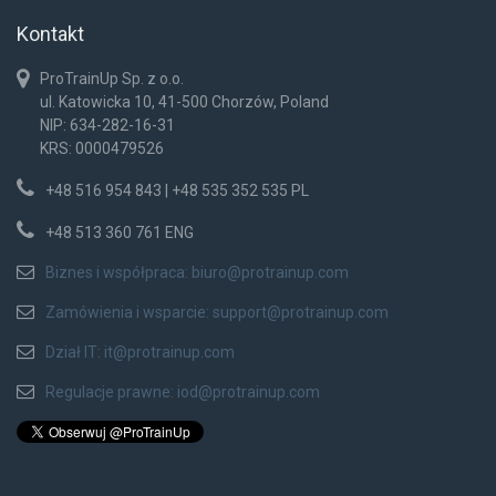
Kontakt
ProTrainUp Sp. z o.o.
ul. Katowicka 10, 41-500 Chorzów, Poland
NIP: 634-282-16-31
KRS: 0000479526
+48 516 954 843 | +48 535 352 535 PL
+48 513 360 761 ENG
Biznes i współpraca:
biuro@protrainup.com
Zamówienia i wsparcie:
support@protrainup.com
Dział IT:
it@protrainup.com
Regulacje prawne:
iod@protrainup.com