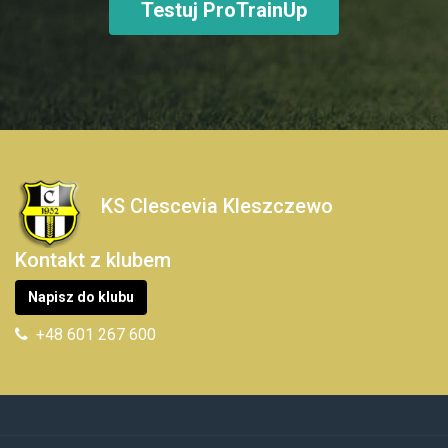
Testuj ProTrainUp
KS Clescevia Kleszczewo
Kontakt z klubem
Napisz do klubu
+48 601 267 600